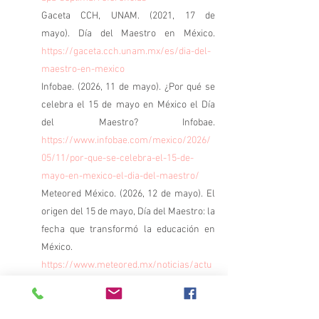
Gaceta CCH, UNAM. (2021, 17 de 
mayo). Día del Maestro en México. 
https://gaceta.cch.unam.mx/es/dia-del-
maestro-en-mexico
Infobae. (2026, 11 de mayo). ¿Por qué se 
celebra el 15 de mayo en México el Día 
del Maestro? Infobae. 
https://www.infobae.com/mexico/2026/
05/11/por-que-se-celebra-el-15-de-
mayo-en-mexico-el-dia-del-maestro/
Meteored México. (2026, 12 de mayo). El 
origen del 15 de mayo, Día del Maestro: la 
fecha que transformó la educación en 
México. 
https://www.meteored.mx/noticias/actu
alidad/el-origen-del-15-de-mayo-dia-del-
maestro-la-fecha-que-transformo-la-
educacion-en-mex/