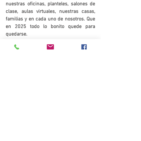
nuestras oficinas, planteles, salones de 
clase, aulas virtuales, nuestras casas, 
familias y en cada uno de nosotros. Que 
en 2025 todo lo bonito quede para 
quedarse.
¡Seamos optimistas, constructivos y 
eficientes!
El prestigio No se hereda, Se Gana.
Ver todo
Entradas recientes